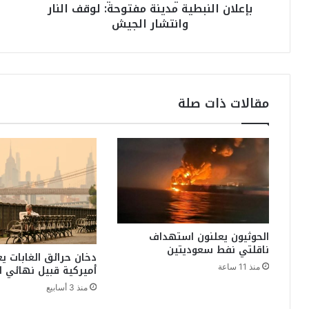
بإعلان النبطية مدينة مفتوحة: لوقف النار
ن
ا
وانتشار الجيش
ا
ل
ش
م
ط
ح
ج
ب
ن
ة
و
و
مقالات ذات صلة
ب
ا
ي
ل
ي
س
ط
ل
ا
ا
ل
م
ب
"
و
ف
ن
ي
الحوثيون يعلنون استهداف
ب
ر
ناقلتي نفط سعوديتين
إ
أ
دخان حرائق الغابات ي
أميركية قبيل نهائي ا
منذ 11 ساعة
ع
س
ل
ب
منذ 3 أسابيع
ا
ع