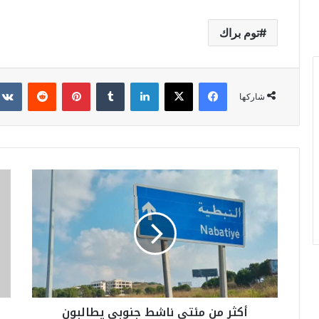
توم براك
فيسبوك
‫X
لينكدإن
‏Tumblr
بينتيريست
‏Reddit
شاركها
أ
م
ك
ش
ث
و
ر
ا
م
ر
ن
"
م
ج
ئ
س
ت
و
أكثر من مئتي ناشط جنوبي يطالبون
ي
ر