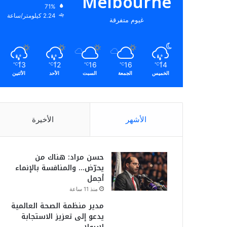
Melbourne
71%
2.24 كيلومتر/ساعة
غيوم متفرقة
13
12
16
16
14
℃
℃
℃
℃
℃
الخميس
الجمعة
السبت
الأحد
الأثنين
الأشهر
الأخيرة
حسن مراد: هناك من
يحرّض… والمنافسة بالإنماء
أجمل
منذ 11 ساعة
مدير منظمة الصحة العالمية
يدعو إلى تعزيز الاستجابة