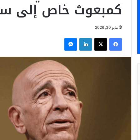
كمبعوث خاص إلى سو
مايو 30, 2026
فيسبوك
‫X
لينكدإن
ماسنجر