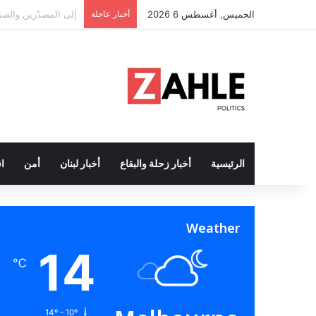
الخميس, أغسطس 6 2026
أخبار عاجلة
سعر الذهب عند أعلى مست
الرئيسية
أخبار زحلة والبقاع
أخبار لبنان
أمن
ا
Weather
14
℃
14º - 10º