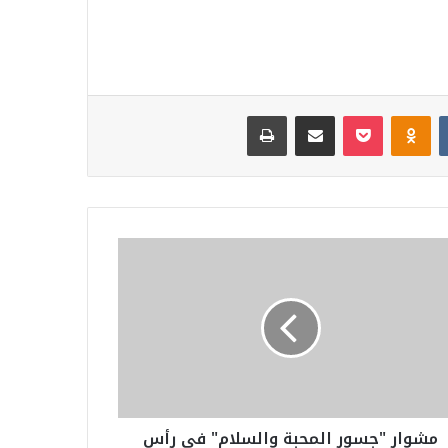
‏VKontakte
Odnoklassniki
‫Pocket
مشاركة عبر البريد
طباعة
مشوار "جسور المحبة والسلام" في رأس