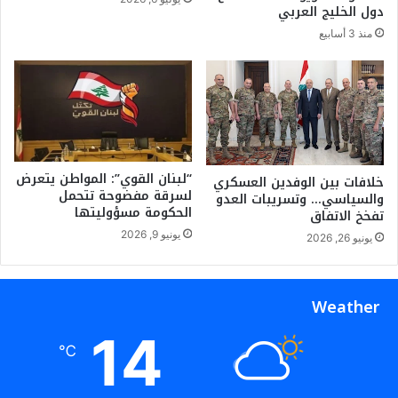
ب
ا
دول الخليج العربي
و
د
منذ 3 أسابيع
ا
ر
ل
ا
م
ت
ر
ا
ا
ل
ق
ل
ب
ب
ة
ن
“لبنان القوي”: المواطن يتعرض
خلافات بين الوفدين العسكري
لسرقة مفضوحة تتحمل
ا
والسياسي… وتسريبات العدو
الحكومة مسؤوليتها
ن
تفخخ الاتفاق
ي
يونيو 9, 2026
يونيو 26, 2026
ة
.
.
Weather
و
ع
14
و
℃
ن
و
س