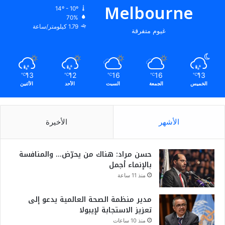
Melbourne
14º - 10º
ل
70%
ا
1.79 كيلومتر/ساعة
غيوم متفرقة
م
ي
ر
حِّ
ب
13
12
16
16
13
℃
℃
℃
℃
℃
ا
الخميس
الجمعة
السبت
الأحد
الأثنين
ن
الأشهر
الأخيرة
حسن مراد: هناك من يحرّض… والمنافسة
بالإنماء أجمل
منذ 11 ساعة
مدير منظمة الصحة العالمية يدعو إلى
تعزيز الاستجابة لإيبولا
منذ 10 ساعات