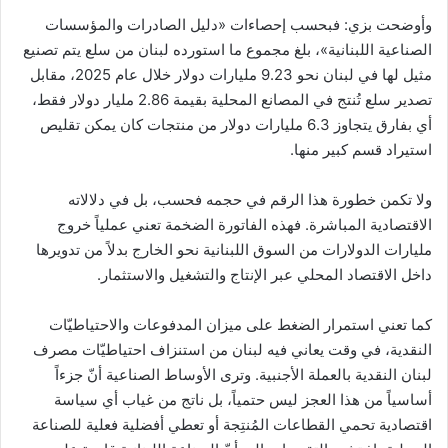
وأوضحت بزي: فبحسب إحصاءات «دليل الصادرات والمؤسسات
الصناعية اللبنانية»، بلغ مجموع ما استورده لبنان من سلع يتم تصنيع
مثيل لها في لبنان نحو 9.23 مليارات دولار خلال عام 2025، مقابل
تصدير سلع تُنتج في المصانع المحلية بقيمة 2.86 مليار دولار فقط،
أي بفارق يتجاوز 6.3 مليارات دولار من منتجات كان يمكن تقليص
استيراد قسم كبير منها.
ولا تكمن خطورة هذا الرقم في حجمه فحسب، بل في دلالاته
الاقتصادية المباشرة. فهذه الفاتورة الضخمة تعني عملياً خروج
مليارات الدولارات من السوق اللبنانية نحو الخارج بدلاً من تدويرها
داخل الاقتصاد المحلي عبر الإنتاج والتشغيل والاستثمار.
كما تعني استمرار الضغط على ميزان المدفوعات والاحتياطيّات
النقدية، في وقت يعاني فيه لبنان من استنزاف احتياطيّات مصرف
لبنان النقدية بالعملة الأجنبية. وترى الأوساط الصناعية أنّ جزءاً
أساسياً من هذا العجز ليس حتمياً، بل ناتج من غياب أي سياسة
اقتصادية تحمي القطاعات المُنتِجة أو تعطي أفضلية فعلية للصناعة