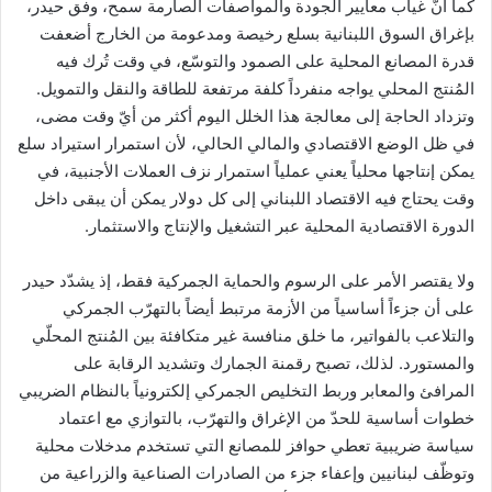
كما أنّ غياب معايير الجودة والمواصفات الصارمة سمح، وفق حيدر،
بإغراق السوق اللبنانية بسلع رخيصة ومدعومة من الخارج أضعفت
قدرة المصانع المحلية على الصمود والتوسّع، في وقت تُرك فيه
المُنتج المحلي يواجه منفرداً كلفة مرتفعة للطاقة والنقل والتمويل.
وتزداد الحاجة إلى معالجة هذا الخلل اليوم أكثر من أيّ وقت مضى،
في ظل الوضع الاقتصادي والمالي الحالي، لأن استمرار استيراد سلع
يمكن إنتاجها محلياً يعني عملياً استمرار نزف العملات الأجنبية، في
وقت يحتاج فيه الاقتصاد اللبناني إلى كل دولار يمكن أن يبقى داخل
الدورة الاقتصادية المحلية عبر التشغيل والإنتاج والاستثمار.
ولا يقتصر الأمر على الرسوم والحماية الجمركية فقط، إذ يشدّد حيدر
على أن جزءاً أساسياً من الأزمة مرتبط أيضاً بالتهرّب الجمركي
والتلاعب بالفواتير، ما خلق منافسة غير متكافئة بين المُنتج المحلّي
والمستورد. لذلك، تصبح رقمنة الجمارك وتشديد الرقابة على
المرافئ والمعابر وربط التخليص الجمركي إلكترونياً بالنظام الضريبي
خطوات أساسية للحدّ من الإغراق والتهرّب، بالتوازي مع اعتماد
سياسة ضريبية تعطي حوافز للمصانع التي تستخدم مدخلات محلية
وتوظّف لبنانيين وإعفاء جزء من الصادرات الصناعية والزراعية من