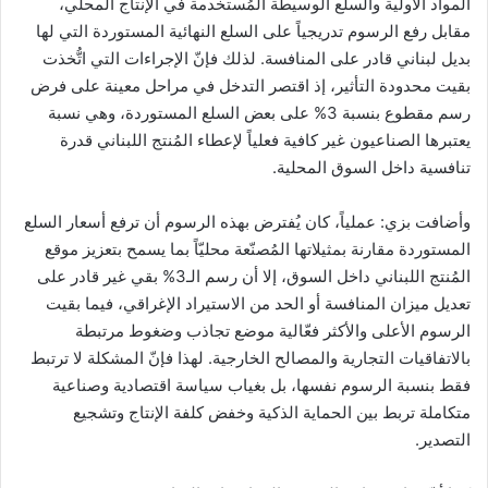
المواد الأولية والسلع الوسيطة المُستخدمة في الإنتاج المحلي،
مقابل رفع الرسوم تدريجياً على السلع النهائية المستوردة التي لها
بديل لبناني قادر على المنافسة. لذلك فإنّ الإجراءات التي اتُّخذت
بقيت محدودة التأثير، إذ اقتصر التدخل في مراحل معينة على فرض
رسم مقطوع بنسبة 3% على بعض السلع المستوردة، وهي نسبة
يعتبرها الصناعيون غير كافية فعلياً لإعطاء المُنتج اللبناني قدرة
تنافسية داخل السوق المحلية.
وأضافت بزي: عملياً، كان يُفترض بهذه الرسوم أن ترفع أسعار السلع
المستوردة مقارنة بمثيلاتها المُصنّعة محليّاً بما يسمح بتعزيز موقع
المُنتج اللبناني داخل السوق، إلا أن رسم الـ3% بقي غير قادر على
تعديل ميزان المنافسة أو الحد من الاستيراد الإغراقي، فيما بقيت
الرسوم الأعلى والأكثر فعّالية موضع تجاذب وضغوط مرتبطة
بالاتفاقيات التجارية والمصالح الخارجية. لهذا فإنّ المشكلة لا ترتبط
فقط بنسبة الرسوم نفسها، بل بغياب سياسة اقتصادية وصناعية
متكاملة تربط بين الحماية الذكية وخفض كلفة الإنتاج وتشجيع
التصدير.