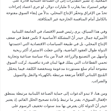
المحلية، إذ تشير التقديرات إلى أنّ الصناعة اللبنانية قادرة على
توفير استيراد بما يقارب 5 مليارات دولار، لو جرى اعتماد إجراءات
تحدّ من الإغراق وتحفّز الإنتاج المحلي، بدلاً من إبقاء السوق مفتوحة
بالكامل أمام المنافسة الخارجية غير المتكافئة.
وفي هذا السياق، يرى رئيس قسم الاقتصاد في الجامعة اللبنانية
الأميركية جمال حيدر أنّ المشكلة الأساسية لا تكمن فقط في ضعف
الإنتاج المحلي، بل في طبيعة السياسات الاقتصادية التي اعتمدتها
الدولة طوال العقود الماضية، والتي جعلت الاستيراد أكثر ربحية
وأسهل من التصنيع والزراعة. فبدلاً من بناء سياسة صناعية وتجارية
تحمي القطاعات التي يملك فيها لبنان قدرة تنافسية، تُركت السوق
مفتوحة أمام سلع مستوردة مدعومة ومنخفضة الكلفة، فيما يتحمّل
المُنتِج اللبناني أكلافاً مرتفعة مرتبطة بالكهرباء والنقل والتمويل
والضرائب.
ومن هنا، لا تبدو الدعوات إلى حماية الصناعة اللبنانية مرتبطة بمنطق
«إقفال السوق»، بقدر ما ترتبط بإعادة تصحيح الخلل القائم، إذ يعتبر
حيدر أنّ الدولة كان يفترض بها منذ سنوات تخفيف الرسوم على