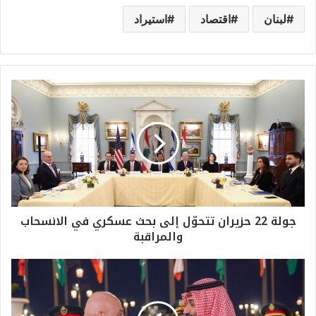
لبنان
اقتصاد
استيراد
ج
و
ل
ة
2
2
ح
ز
ي
جولة 22 حزيران تتحوّل إلى بحث عسكري في الانسحاب
ر
والمراقبة
ا
ن
ت
ب
ت
ن
ح
س
وّ
ل