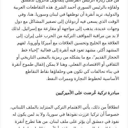
ولقاؤه بالرئيس السوري أحمد الشرع. هذه التقاطعات العربية
والدولية، تريد أنقرة أن توظفها في لبنان وسوريا. هنا، وفي
الوقت الذي يسعى فيه أردوغان إلى تصفير المشاكل مع دول
وجهات عديدة، يذهب إلى مواجهة أو مقارعة مع إسرائيل. لذلك
لا بد من مراقبة المواقف التركية من الحرب على إيران، إلى
العلاقة مع الخليج وتحسين العلاقات مع أميركا وأوروبا، لفهم
المشهد أكثر، مشهد تعود فيه أنقرة إلى فعالية “إحياء خط
الحجاز القديم”، مع ما يشكله من رمزية بالمعنى التاريخي أو
الثقافي أو الاقتصادي الفعلي. وهنا لا يمكن إغفال طموح أنقرة
في بناء تحالفات كي تكون هي وحلفاؤها نقاط التقاطع
الأساسية لخطوط التجارة وممرات النفط.
مبادرة تركية عُرضت على الأميركيين
انطلاقاً من ذلك، يأتي الاهتمام التركي المتزايد بالملف اللبناني،
خصوصاً أن تركيا عززت نفوذها في سوريا، ولا بد لمن يكون له
نفوذ في دمشق أن يؤثر على ملف لبنان. من هنا تطرح أنقرة