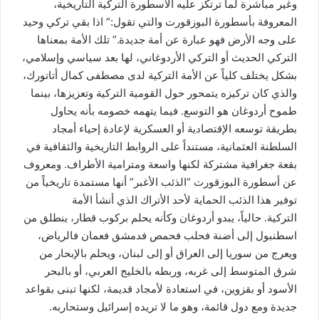
وغير مباشرة لما ترتكز عليه الأسطورة التركية التاريخية،
المعروفة بأسطورة البوزقورت والتي تقول:” اذا بقي تركي وحيد
على وجه الأرض فهو عبارة عن أمة جديدة.” تلك الأمة بمعناها
التركي الحديث أو التركي الأردوغاني، لها بعد سياسي وإسلامي،
بشكل يختلف كلياً عن الأمة التركية لدى مصطفى كمال أتاتورك،
والذي كان تركيزه يتمحور حول القومية التركية وتعزيزها، بينما
طموح أردوغان هو التوسع. فيما يتهمه خصومه بأنه يحاول
بطريقة توسعه الإقتصادية أو العسكرية لإعادة إحياء أمجاد
السلطنة العثمانية، مستنداً على الروابط التاريخية والثقافية في
بقعة جغرافية مشتركة لكنها واسعة ومترامية الأطراف. ومعروف
عن أسطورة البوزقورت “الذئب الأغبر” أنها مستمدة تاريخياً من
توفير هذا الذئب الحماية لأحد الأتراك الذي أنشأ الأمة
التركية
.
حالياً، يبدو أردوغان وكأنه يحلم بركوب قطار، ينطلق من
اسطنبول إلى أضنة فحلب فحمص فدمشق فعمان فالرياض،
ويعرج من سوريا إلى العراق أو إلى لبنان، ويحلم بالإبحار من
شرق المتوسط إلى غربه، وربطه بالخليج العربي، أو بالبحر
الأسود أو بقزوين، في استعادة لأمجاد قديمة، لكنها تبنى بقواعد
جديدة ومع دول قائمة، وهو ما لا تريده إسرائيل وستحاربه.