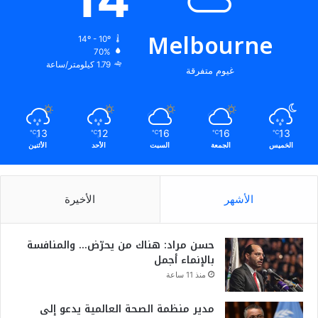
Melbourne
14º - 10º
70%
1.79 كيلومتر/ساعة
غيوم متفرقة
13
12
16
16
13
℃
℃
℃
℃
℃
الخميس
الجمعة
السبت
الأحد
الأثنين
الأشهر
الأخيرة
حسن مراد: هناك من يحرّض… والمنافسة
بالإنماء أجمل
منذ 11 ساعة
مدير منظمة الصحة العالمية يدعو إلى