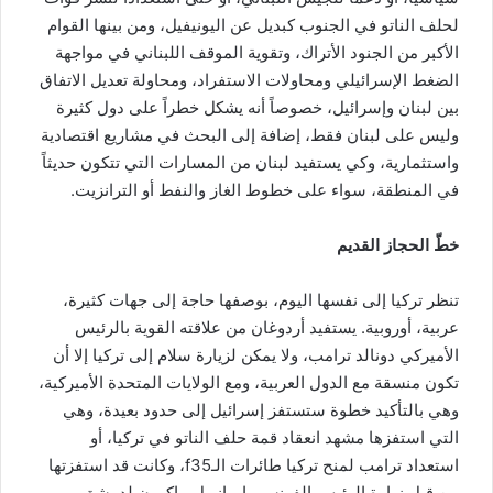
لحلف الناتو في الجنوب كبديل عن اليونيفيل، ومن بينها القوام
الأكبر من الجنود الأتراك، وتقوية الموقف اللبناني في مواجهة
الضغط الإسرائيلي ومحاولات الاستفراد، ومحاولة تعديل الاتفاق
بين لبنان وإسرائيل، خصوصاً أنه يشكل خطراً على دول كثيرة
وليس على لبنان فقط، إضافة إلى البحث في مشاريع اقتصادية
واستثمارية، وكي يستفيد لبنان من المسارات التي تتكون حديثاً
في المنطقة، سواء على خطوط الغاز والنفط أو الترانزيت.
خطّ الحجاز القديم
تنظر تركيا إلى نفسها اليوم، بوصفها حاجة إلى جهات كثيرة،
عربية، أوروبية. يستفيد أردوغان من علاقته القوية بالرئيس
الأميركي دونالد ترامب، ولا يمكن لزيارة سلام إلى تركيا إلا أن
تكون منسقة مع الدول العربية، ومع الولايات المتحدة الأميركية،
وهي بالتأكيد خطوة ستستفز إسرائيل إلى حدود بعيدة، وهي
التي استفزها مشهد انعقاد قمة حلف الناتو في تركيا، أو
استعداد ترامب لمنح تركيا طائرات الـ
f35
، وكانت قد استفزتها
من قبل زيارة الرئيس الفرنسي إيمانويل ماكرون لدمشق