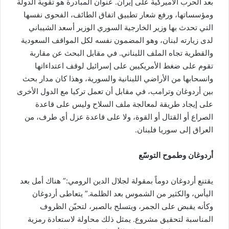
بعد الحرب الأميركية على إيران. عنوان المبادرة هو تقوية الدولة
ومؤسساتها، ورفع شعار تطبيق اتفاق الطائف، الفحوى نفسها
التي تحدث بها وزير الخارجية السوري الوزير أسعد الشيباني
لدى زيارته لبنان، وهو المضمون نفسه لكل المواقف السعودية
والقطرية تجاه الملف اللبناني. في مقابل البحث عن مقاربة
تقوم على ضغط الأمريكيين على إسرائيل لوقف اعتداءاتها
وانسحابها من الأراضي اللبنانية والسورية، وهذا كان مدار بحث
بين أردوغان وترامب، في مقابل أن تعمل تركيا مع الدول الأخرى
على إيجاد طريقة لمعالجة ملف السلاح وليس على قاعدة
الصراع أو القتال أو القوة، ولا على قاعدة عزل أي طرف، من
العراق إلى سوريا فلبنان.
أردوغان وطموح التوسّع
يقتنع أردوغان دوماً بمقولة لجلال الدين الرومي:” هناك أمل بعد
اليأس، والكثير من الشموس بعد الظلمة.” يتعاطى أردوغان
وكأنه يقبض على الجمر، ويتسلح بالصبر، لتحيّن الظروف
المناسبة لتحقيق مشروع. يمثل ذلك محاولة لاستعادة رمزية