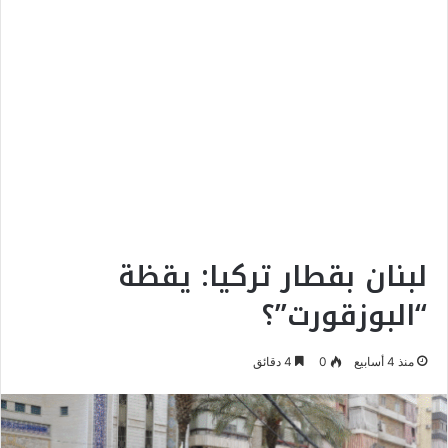
لبنان بقطار تركيا: يقظة
“البوزقورت”؟
منذ 4 أسابيع
0
4 دقائق