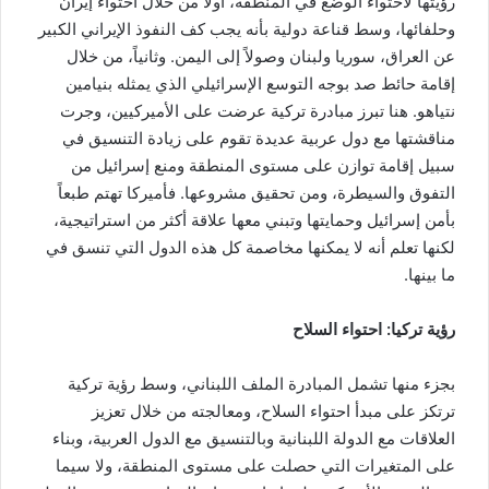
رؤيتها لاحتواء الوضع في المنطقة، أولاً من خلال احتواء إيران
وحلفائها، وسط قناعة دولية بأنه يجب كف النفوذ الإيراني الكبير
عن العراق، سوريا ولبنان وصولاً إلى اليمن. وثانياً، من خلال
إقامة حائط صد بوجه التوسع الإسرائيلي الذي يمثله بنيامين
نتياهو. هنا تبرز مبادرة تركية عرضت على الأميركيين، وجرت
مناقشتها مع دول عربية عديدة تقوم على زيادة التنسيق في
سبيل إقامة توازن على مستوى المنطقة ومنع إسرائيل من
التفوق والسيطرة، ومن تحقيق مشروعها. فأميركا تهتم طبعاً
بأمن إسرائيل وحمايتها وتبني معها علاقة أكثر من استراتيجية،
لكنها تعلم أنه لا يمكنها مخاصمة كل هذه الدول التي تنسق في
ما بينها.
رؤية تركيا: احتواء السلاح
بجزء منها تشمل المبادرة الملف اللبناني، وسط رؤية تركية
ترتكز على مبدأ احتواء السلاح، ومعالجته من خلال تعزيز
العلاقات مع الدولة اللبنانية وبالتنسيق مع الدول العربية، وبناء
على المتغيرات التي حصلت على مستوى المنطقة، ولا سيما