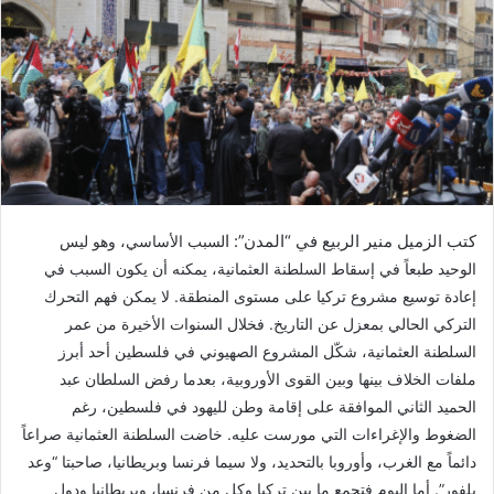
كتب الزميل منير الربيع في “المدن”: ا
لسبب الأساسي، وهو ليس
الوحيد طبعاً في إسقاط السلطنة العثمانية، يمكنه أن يكون السبب في
إعادة توسيع مشروع تركيا على مستوى المنطقة.
لا يمكن فهم التحرك
التركي الحالي بمعزل عن التاريخ. فخلال السنوات الأخيرة من عمر
السلطنة العثمانية، شكّل المشروع الصهيوني في فلسطين أحد أبرز
ملفات الخلاف بينها وبين القوى الأوروبية، بعدما رفض السلطان عبد
الحميد الثاني الموافقة على إقامة وطن لليهود في فلسطين، رغم
الضغوط والإغراءات التي مورست عليه
. خاضت السلطنة العثمانية صراعاً
دائماً مع الغرب، وأوروبا بالتحديد، ولا سيما فرنسا وبريطانيا، صاحبتا “وعد
بلفور”. أما اليوم فتجمع ما بين تركيا وكل من فرنسا، وبريطانيا ودول