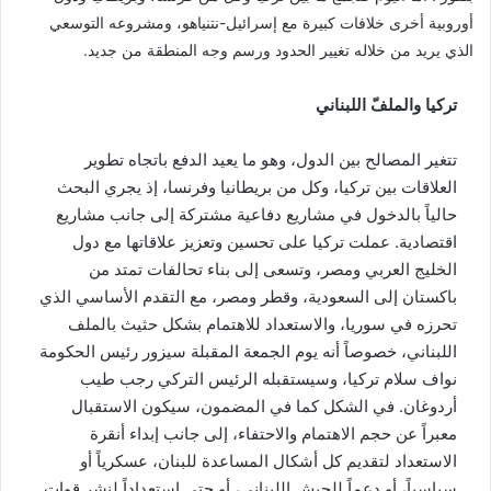
أوروبية أخرى خلافات كبيرة مع إسرائيل-نتنياهو، ومشروعه التوسعي
الذي يريد من خلاله تغيير الحدود ورسم وجه المنطقة من جديد.
تركيا والملفّ اللبناني
تتغير المصالح بين الدول، وهو ما يعيد الدفع باتجاه تطوير
العلاقات بين تركيا، وكل من بريطانيا وفرنسا، إذ يجري البحث
حالياً بالدخول في مشاريع دفاعية مشتركة إلى جانب مشاريع
اقتصادية. عملت تركيا على تحسين وتعزيز علاقاتها مع دول
الخليج العربي ومصر، وتسعى إلى بناء تحالفات تمتد من
باكستان إلى السعودية، وقطر ومصر، مع التقدم الأساسي الذي
تحرزه في سوريا، والاستعداد للاهتمام بشكل حثيث بالملف
اللبناني، خصوصاً أنه يوم الجمعة المقبلة سيزور رئيس الحكومة
نواف سلام تركيا، وسيستقبله الرئيس التركي رجب طيب
أردوغان. في الشكل كما في المضمون، سيكون الاستقبال
معبراً عن حجم الاهتمام والاحتفاء، إلى جانب إبداء أنقرة
الاستعداد لتقديم كل أشكال المساعدة للبنان، عسكرياً أو
سياسياً، أو دعماً للجيش اللبناني، أو حتى استعداداً لنشر قوات