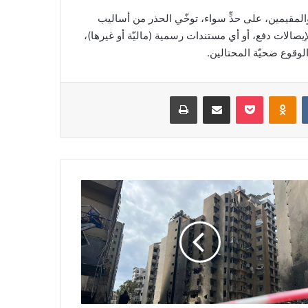
 والمقيمين، على حدٍّ سواء، توخّي الحذر من أساليب
يصالات دفع، أو أي مستندات رسمية (ماليّة أو غيرها)،
لوقوع ضحيّة المحتالين.
‏VKontakte
Odnoklassniki
‫Pocket
مشاركة عبر البريد
طباعة