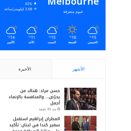
Melbourne
62%
2.68 كيلومتر/ساعة
غيوم متفرقة
14
11
15
16
15
℃
℃
℃
℃
℃
الخميس
الجمعة
السبت
الأحد
الأثنين
الأشهر
الأخيرة
حسن مراد: هناك من
يحرّض… والمنافسة بالإنماء
أجمل
منذ 35 دقيقة
المطران إبراهيم استقبل
سفير كندا في لبنان: تأكيد