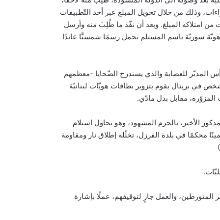
راءات، وذلك من خلال تحويل المبلغ عبر أحد التّطبيقات
من امتلاكه المبلغ. وبعد أن نفّذ ما طُلِبَ منه وأرسل
يّة سوريّة باسم المستلم تحمل رسمًا شمسيًّا عائدًا
لرأس المدبّر للعصابة والذي يستدرج الضّحايا -معظمهم
 شخص في بريتال يقوم بتزوير بطاقات هويّات لبنانيّة
لمزوّرة، مقابل بدل مادّي.
مذكور الأخير، بالجرم المشهود، وهو يحاول استلام
نًا محكمًا في بلدة الفرزل، تخلّله إطلاق نار ومقاومة
يّات.
 المتورطين، والعمل جارٍ لتوقيفهم، عملًا بإشارة