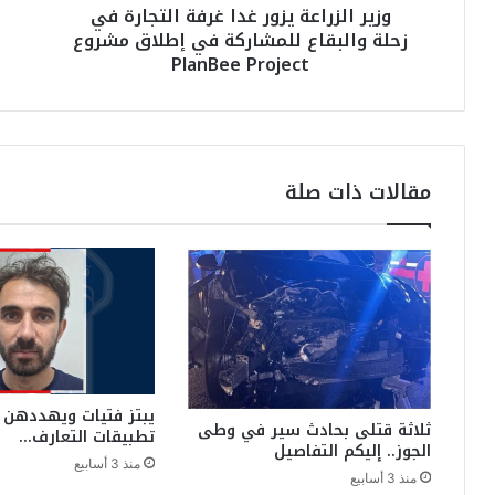
وزير الزراعة يزور غدا غرفة التجارة في
ع
ت
زحلة والبقاع للمشاركة في إطلاق مشروع
ة
ع
PlanBee Project
ي
ر
ز
ض
و
ل
ر
ل
غ
ق
د
ص
مقالات ذات صلة
ا
ف
غ
ف
ر
ي
ف
ك
ة
و
ا
ر
ل
ن
ت
ي
ج
ش
ا
ا
يبتز فتيات ويهددهن 
ثلاثة قتلى بحادث سير في وطى
تطبيقات التعارف…
ر
ل
الجوز.. إليكم التفاصيل
ة
م
منذ 3 أسابيع
منذ 3 أسابيع
ف
ز