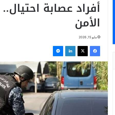
أفراد عصابة احتيال..
الأمن
مايو 15, 2026
فيسبوك
‫X
لينكدإن
ماسنجر