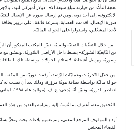
بحجة التأكّد من حيازته مبلغ سبعة آلاف دولار أميركي للبدء بالإج
الإلكترونية إلى أحد ذويه، ومن ثم إرسال صورة عن الإيصال للتثبّت 
صورة الإيصال، اقدمت العصابة، بسرعة فائقة، على تزوير بطاقة هو
لأحد المشغّلين، واستولوا على الحوالة الماليّة.
من خلال التعقّبات التقنيّة والفنيّة، تبيّن للمكتب المذكور أن ا
من التّابعيّة السّوريّة- ينشط داخل الأراضي السّوريّة، وينسّق مع
وسوريّة ويرسل أشخاصًا لاستلام الحوالات بواسطة تلك البطاقات ا
من خلال التّحريّات وعمليّات الرّصد، أوقفت دوريّة من المكتب ال
حوالة ماليّة بواسطة بطاقة هويّة مزوّرة، وذلك بعد أن نصبت له كمي
لعناصر الدوريّة، وتبيّن أنّه يُدعى: ع. ف. (مواليد عام ١٩٩٨، لبناني)
بالتّحقيق معه، أعترف بما نُسِبَ إليه وبقيامه بالعديد من هذه العمل
أودع الموقوف المرجع المعني، وتم تعميم بلاغات بحث وتحرٍّ بسائر
القضاء المختص.