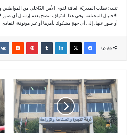
تنبيه: تطلب المديريّة العامّة لقوى الأمن الدّاخلي من المواطنين
الاحتيال المختلفة. وفي هذا السّياق، تنصح بعدم إرسال أي صور لإ
أو صور عنها، إلى أي جهةٍ مشكوك بأمرها أو غير موثوقة، لتفادي ا
فيسبوك
‫X
لينكدإن
‏Tumblr
بينتيريست
‏Reddit
شاركها
و
س
ز
ر
ي
ق
ر
ا
ا
م
ل
ن
ز
ز
ر
لً
ا
ا