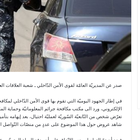
صدر عن المديريّة العامّة لقوى الأمن الدّاخلي ـ شعبة العلاقات العامّ
في إطار الجهود اليوميّة التي تقوم بها قوى الأمن الدّاخلي لمكافحة
الإلكتروني، ورد الى مكتب مكافحة جرائم المعلوماتيّة وحماية الم
تعرّض شخص من التّابعيّة السّوريّة لعمليّة احتيال، بعد إيهامه بت
شاهد عروض حول هذا الموضوع على عددٍ من منصّات التّواصل ال
فبعد أن تمّ التواصل معه والاتّفاق على أن يدفع المبلغ المتوجّب عل