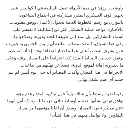
وأوضحت رزق: في هذه الأجواء، تعمل السلطة في الكواليس على
تجهيز الوفد العسكري المقرر مشاركته في اجتماع البنتاغون،
بالتوازي مع رسم الخطوط العامة لجدول الأعمال. ووفق معلومات
«الأخبار»، تواجه عملية التشكيل أكثر من إشكالية، لا تقتصر على
أسماء المشاركين، بل تمتد إلى طبيعة اللجنة ودورها وصلاحياتها.
وفي هذا السياق، كشفت مصادر مطلعة أن رئيس الجمهورية جوزيف
عون يشرف شخصياً على عملية اختيار أعضاء الوفد، إلا أنه اصطدم
برفض عدد من الضباط المشاركة، اعتراضاً على المسار برمّته وعلى
ما يعتبرونه إهانة لموقع الدولة، فضلاً عن تهيّبهم من تداعيات
الانخراط في هذا المسار. وأكدت المصادر أنه حتى يوم أمس لم يتم
حسم أي اسم بشكل نهائي.
وفيما تفيد أوساط بأن هناك تبايناً حول تركيبة الوفد وعدم وجود
توافق نهائي بشأنها، تحسم أوساط ثنائي حزب الله وحركة أمل أنهما
«غير معنيَّين» بهذا المسار، وسبق أن أعلنا موقفهما من مسار
التفاوض، ولا تواصل معهما في هذا الشأن».