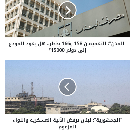
م
د
ن
"
:
ا
"المدن": التعميمان 158 و166 بخطر.. هل يعود المودع
ل
إلى دولار 15000؟
ت
ع
م
"
ي
ا
م
ل
ا
ج
ن
م
1
ه
5
و
8
ر
و
ي
"الجمهورية": لبنان يرفض الآلية العسكرية واللواء
1
ة
المزعوم
6
"
6
: