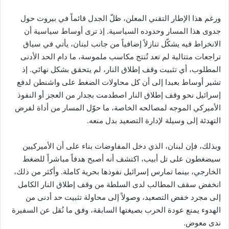
ورغم هذا الإطار التقني المعلن، ظلّ الجدل قائماً في بيروت حول
جدوى هذا المسار وحدوده السياسية. إذ ترى أوساط سياسية أن
الانخراط فيه يشكّل تنازلاً إضافياً من جانب لبنان، يأتي في سياق
تراجعات متتالية لم تعد تُنتج مكاسب ملموسة، ما دام الحد الأدنى
المطلوب، أي تثبيت وقف إطلاق النار، لم يتحقق بشكل نهائي. إذ
تشير أوساط بعبدا إلى أن كل محاولات الضغط على واشنطن لدفع
إسرائيل نحو وقف إطلاق النار اصطدمت بجدار من العجز أو النفوذ
الأميركي الموجه لمصالحه الخاصة، ما حوّل المسار من أداة لفرض
التهدئة إلى وسيلة لإدارة التصعيد بدل منعه.
وبذلك، فإن لبنان، الذي دخل المفاوضات بناء على أن الأميركيين
سيضغطون على تل أبيب، اكتشف أنه أصبح هدفاً مباشراً للضغط
الخارجي، بينما تمارس إسرائيل نفوذها بحرية كاملة. وأكثر من ذلك،
انخفض سقف المطالب لدى السلطة من وقف إطلاق النار الكامل
إلى مجرد خفض التصعيد، وصولاً إلى محاولة تثبيت حد أدنى من
الهدوء يمنع عودة الحرب بصيغتها السابقة، وفق ما نُقل عن السفيرة
ندى معوض.