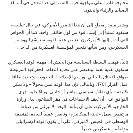
محترفة قادرة على مواجهة حزب الله»، إلى حد التدخل في أسماء
الضباط والرتباء والجنود.
ويشير مصدر مطلع إلى أن هذا التصور الأميركي، في حال تطبيقه،
سيقود عملياً إلى إنشاء قوة من لون طائفي واحد، كما أن الحوافز
التي أشار إليها الأميركيون لعناصر هذه القوة، ستوسّع الهوة بين
العسكريين، ومن شأنها تفجير المؤسسة العسكرية من الداخل.
ثانياً، فهمت السلطة السياسية من الجيش أن مهمة الوفد العسكري
ستكون تقنية بحتة، وتقتصر على تحديد النقاط الجغرافية المرتبطة
بمواقع الاحتلال الحالي، ورسم الإحداثيات الحدودية، وتحديد نطاقات
عمل القرار 1701، وبالتالي فإن هذا الوفد ليس مخولاً – ولا يمكن
تكليفه – بأي نقاش سياسي مباشر أو جانبي. وبناءً عليه، جرى
التوافق على أن تُعقد الاجتماعات في مقر البنتاغون بدل وزارة
الخارجية الأميركية، على أن يتألف الوفد الأميركي من ضباط
مرتبطين بعمل «لجنة الميكانيزم» وتابعين عملياً لقيادة المنطقة
الوسطى في الجيش الأميركي، على أن يكون الوفد الإسرائيلي
مؤلفاً من عسكريين حصراً.