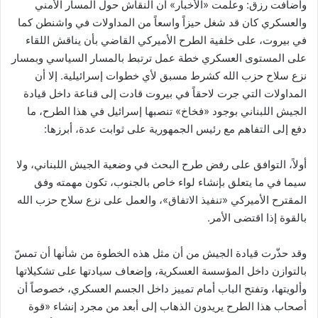
وأضافت رزق: وعلمت «الأخبار» أن النقاش حول المسار الأمني
والعسكري كان قد شغل حيزاً واسعاً من المداولات في واشنطن كما
في بيروت، على خلفية الطرح الأميركي القاضي بأن يناقش اللقاء
على المستوى العسكري خطة عمل ترتبط بالمسار السياسي وبمسار
نزع سلاح حزب الله كشرط مسبق لأي خطوات إسرائيلية. إلا أن
المداولات التي جرت لاحقاً في بيروت قادت إلى قناعة داخل قيادة
الجيش اللبناني بوجود «فخاخ» تنصبها إسرائيل في هذا الطرح، ما
دفع إلى التفاهم مع رئيس الجمهورية على ثوابت عدة، أبرزها:
أولاً، التوافق على رفض طرح البحث في وضعية الجيش اللبناني، ولا
سيما في ما يتعلق بإنشاء لواء خاص بالجنوب، تكون مهمته وفق
المقترح الأميركي «تنفيذ الاتفاق»، والعمل على نزع سلاح حزب الله
بالقوة إذا اقتضى الأمر.
وقد حذّرت قيادة الجيش من أن مثل هذه الخطوة من شأنها أن تمسّ
بالتوازن داخل المؤسسة العسكرية، وإضعاف سيادتها على تشكيلاتها
وألويتها، وتفتح الباب أمام تمييز داخل الجسم العسكري، خصوصاً أن
أصحاب هذا الطرح يريدون الذهاب إلى أبعد من مجرد إنشاء «قوة