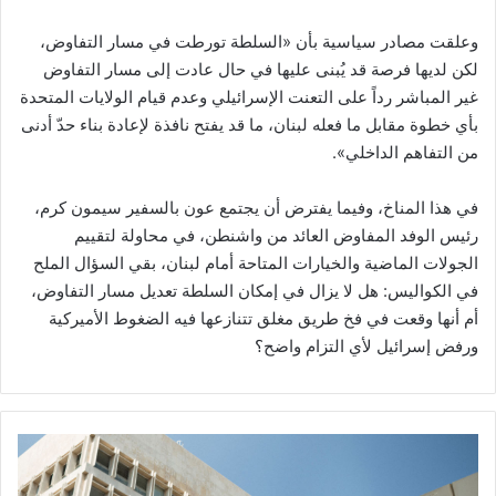
وعلقت مصادر سياسية بأن «السلطة تورطت في مسار التفاوض،
لكن لديها فرصة قد يُبنى عليها في حال عادت إلى مسار التفاوض
غير المباشر رداً على التعنت الإسرائيلي وعدم قيام الولايات المتحدة
بأي خطوة مقابل ما فعله لبنان، ما قد يفتح نافذة لإعادة بناء حدّ أدنى
من التفاهم الداخلي».
في هذا المناخ، وفيما يفترض أن يجتمع عون بالسفير سيمون كرم،
رئيس الوفد المفاوض العائد من واشنطن، في محاولة لتقييم
الجولات الماضية والخيارات المتاحة أمام لبنان، بقي السؤال الملح
في الكواليس: هل لا يزال في إمكان السلطة تعديل مسار التفاوض،
أم أنها وقعت في فخ طريق مغلق تتنازعها فيه الضغوط الأميركية
ورفض إسرائيل لأي التزام واضح؟
"
ا
ل