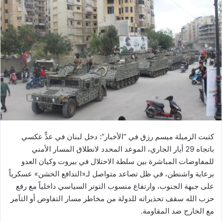
كتبت الزميلة ميسم رزق في “الأخبار”: دخل لبنان في عدٍّ عكسي
باتجاه 29 أيار الجاري، الموعد المحدد لانطلاق المسار الأمني
للمفاوضات المباشرة بين سلطة الاحتلال في بيروت وكيان العدو
برعاية واشنطن، في ظل تصاعد متواصل لـ«التدافع الخشن» عسكرياً
على جبهة الجنوب، وارتفاع منسوب التوتر السياسي داخلياً مع رفع
حزب الله سقف تحذيراته للدولة من مخاطر مسار التفاوض أو التآمر
مع الخارج ضد المقاومة.