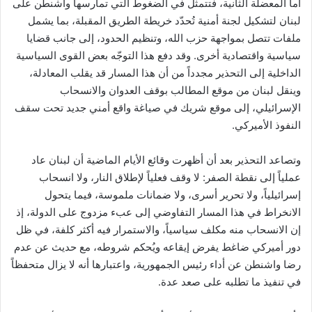
أما المعضلة الثانية، فتتمثل في الضغوط التي تمارسها واشنطن على
لبنان لتشكيل لجنة أمنية تُحدّد خريطة الطريق المقبلة، بما يشمل
ملفات تتصل بمواجهة حزب الله، وتنظيم الحدود، إلى جانب قضايا
سياسية واقتصادية أخرى. وقد دفع هذا التوجّه بعض القوى السياسية
الداخلية إلى التحذير مجدداً من أن هذا المسار قد يقلب المعادلة،
وينقل لبنان من موقع المطالب بوقف العدوان والانسحاب
الإسرائيلي، إلى موقع شريك في صياغة واقع أمني جديد تحت سقف
النفوذ الأميركي.
وتصاعد التحذير بعد أن أظهرت وقائع الأيام الماضية أن لبنان عاد
عملياً إلى نقطة الصفر: لا وقف فعلياً لإطلاق النار، ولا انسحاب
إسرائيلياً، ولا تحرير أسرى، ولا ضمانات ملموسة، فيما يتحول
الانخراط في هذا المسار التفاوضي إلى عبء مزدوج على الدولة، إذ
إن الانسحاب منه مكلف سياسياً، والاستمرار فيه أكثر كلفة، في ظل
دور أميركي ضاغط يفرض إيقاعه ويُحكم شروطه، مع حديث عن عدم
رضا واشنطن عن أداء رئيس الجمهورية، واعتبارها أنه لا يزال متحفظاً
في تنفيذ ما تطلبه على صعد عدة.