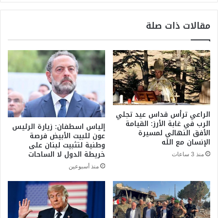
ب
ل
خ
ب
مقالات ذات صلة
ط
ن
ر
ا
.
ن
.
ي
ه
ر
ل
ف
ي
ض
ع
ا
و
ل
الراعي ترأس قداس عيد تجلي
د
آ
الرب في غابة الأرز: القيامة
إلياس اسطفان: زيارة الرئيس
ا
ل
الأفق النهائي لمسيرة
عون للبيت الأبيض فرصة
ل
ي
الإنسان مع الله
وطنية لتثبيت لبنان على
م
ة
خريطة الدول لا الساحات
منذ 3 ساعات
و
ا
منذ أسبوعين
د
ل
ع
ع
إ
س
ل
ك
ى
ر