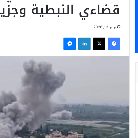
قضاءي النبطية وجزين
يونيو 13, 2026
فيسبوك
‫X
لينكدإن
ماسنجر