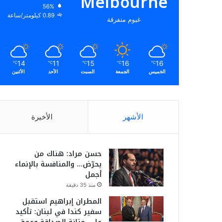
Melbourne
56%
0.89 كيلومتر/ساعة
غيوم متفرقة
14
11
15
16
16
℃
℃
℃
℃
℃
الخميس
الجمعة
السبت
الأحد
الأثنين
الأشهر
الأخيرة
حسن مراد: هناك من
يحرّض… والمنافسة بالإنماء
أجمل
منذ 35 دقيقة
المطران إبراهيم استقبل
سفير كندا في لبنان: تأكيد