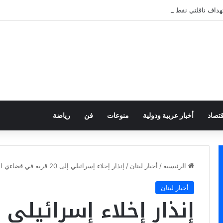
هداف ناقلتي نفط سعوديتين
قتصاد
أخبار عربية ودولية
منوعات
فن
رياضة
الرئيسية
/
أخبار لبنان
/
إنذار إخلاء إسرائيلي إلى 20 قرية في قضاءي النبطية وجزين جنوبي لبنان
أخبار لبنان