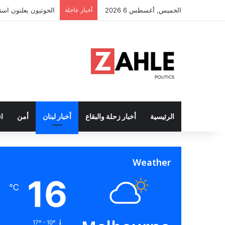
الخميس, أغسطس 6 2026
أخبار عاجلة
الحوثيون يعلنون است
الرئيسية
أخبار زحلة والبقاع
أخبار لبنان
أمن
ا
Weather
16
℃
17º - 10º