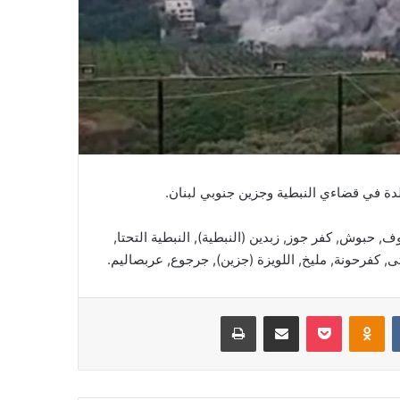
وف, حبوش, کفر جوز, زبدين (النبطية), النبطية التحتا,
ى, كفرحونة, مليخ, اللويزة (جزين), جرجوع, عربصاليم.
‏VKontakte
Odnoklassniki
‫Pocket
مشاركة عبر البريد
طباعة