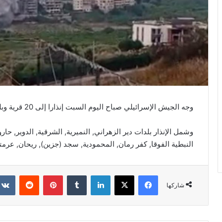
وجه الجيش الإسرائيلي صباح اليوم السبت إنذارا إلى 20 قرية وبلدة في قضاءي النبطية وجزين جنوبي لبنان.
وشمل الإنذار بلدات دير الزهراني, النميرية, الشرقية, الدوير, حار
النبطية الفوقا, کفر رمان, المحمودية, سجد (جزين), ریحان, عرمت
فيسبوك
‫X
لينكدإن
‏Tumblr
بينتيريست
‏Reddit
شاركها