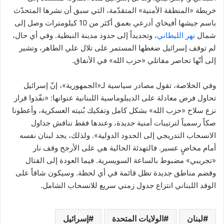
خريطة «المنطقة الأمنية» المتقدّمة، التي سبق أن نشرها المتحدّث
باسم جيشها أفيخاي أدرعي بعمق أكثر من 10 كيلومترات وصل إلى
شمال
نهر الليطاني
، وتحديداً إلى حدود مدينة النبطية. وفي أي حال،
لم توقف إسرائيل ضغطها المستمر على تلال علي الطاهر، وتشير
إلى أنّها تحاصر مقاتلي «حزب الله» في الأنفاق.
وفي الخلاصة، تقول مصادر سياسية لـ«الجمهورية»، إنّ إسرائيل
تحاول فرض معادلة على الديبلوماسية اللبنانية عنوانها: «نفّذوا قرار
نزع سلاح «حزب الله» بشكل كامل وتفكيك بُنيته العسكرية، وأعطونا
صكاً رسمياً لترتيبات أمنية جديدة، وعندها فقط نناقش جداول
الانسحاب التدريجي إلى الحدود الدولية». ولذلك، يجد لبنان نفسه
أمام مخاضٍ عسير. فالتهدئة الحالية هي على الأرجح وقف نار
«تجريبي» مضبوط بالساعة السويسرية. فيما العودة إلى القتال
وقضم مناطق جديدة تظل قائمة في أي لحظة. وسيكون شاقاً على
الوفد اللبناني انتزاع جدول زمني سريع للانسحاب الشامل.
لبنان
الولايات المتحدة
إسرائيل