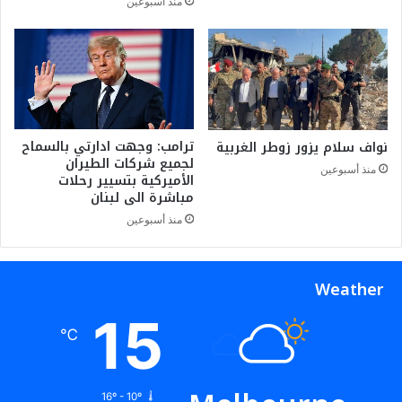
منذ أسبوعين
ب
ل
ق
ى
ا
ن
ء
ي
ا
و
ل
ز
ح
ي
ز
ل
ترامب: وجهت ادارتي بالسماح
نواف سلام يزور زوطر الغربية
ب
لجميع شركات الطيران
ن
منذ أسبوعين
الأميركية بتسيير رحلات
س
د
مباشرة الى لبنان
ي
ا
ا
منذ أسبوعين
س
ي
اً
Weather
15
℃
16º - 10º