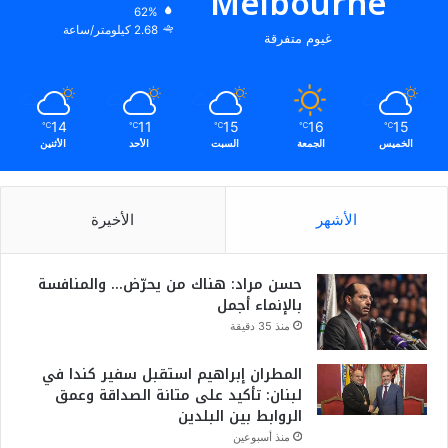
Melbourne
62%
2.68 كيلومتر/ساعة
غيوم متفرقة
14
11
15
16
15
℃
℃
℃
℃
℃
الخميس
الجمعة
السبت
الأحد
الأثنين
الأشهر
الأخيرة
حسن مراد: هناك من يحرّض… والمنافسة
بالإنماء أجمل
منذ 35 دقيقة
المطران إبراهيم استقبل سفير كندا في
لبنان: تأكيد على متانة الصداقة وعمق
الروابط بين البلدين
منذ أسبوعين