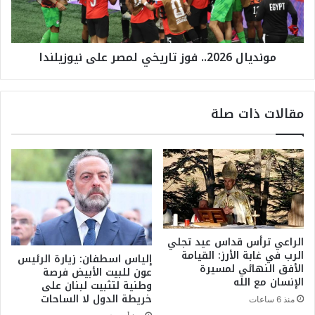
ف
ل
ق
2
ة
0
مونديال 2026.. فوز تاريخي لمصر على نيوزيلندا
"
2
:
6
ت
.
ف
.
مقالات ذات صلة
ا
ف
ه
و
مٌ
ز
م
ت
ع
ا
إ
ر
ي
ي
ر
خ
ا
ي
الراعي ترأس قداس عيد تجلي
ن
ل
الرب في غابة الأرز: القيامة
إلياس اسطفان: زيارة الرئيس
ي
م
الأفق النهائي لمسيرة
عون للبيت الأبيض فرصة
ض
ص
الإنسان مع الله
وطنية لتثبيت لبنان على
م
ر
خريطة الدول لا الساحات
منذ 6 ساعات
ن
ع