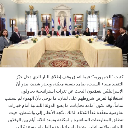
كتبت “الجمهورية”: فيما اتفاق وقف إطلاق النار الذي دخل حيّز
التنفيذ مساء السبت، صامد بنسبة معيّنة، وبحذر شديد، يبدو أنّ
الإسرائيليّين يتعمّدون البحث عن ثغرات استراتيجية يحاولون
استغلالها لفرض شروطهم على لبنان، ما يوحي بأنّ الهدوء لم يستتب
تماماً، وقد تكون أمامه تحدّيات، ما يضع الدولة اللبنانية أمام خيارات
تفاوضية معقّدة غداً الثلاثاء. لذلك، تتّجه الأنظار إلى واشنطن، حيث
تنطلق المفاوضات المباشرة والمكثفة وتمتد لثلاثة أيام بين الوفدَين
اللبناني والإسرائيلي. وتدخل إسرائيل هذه الطاولة مستندةً إلى